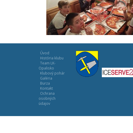
Úvod
História klubu
Team LK-
Opalisko
Klubový pohár
Galéria
Burza
Kontakt
Ochrana
osobných
údajov