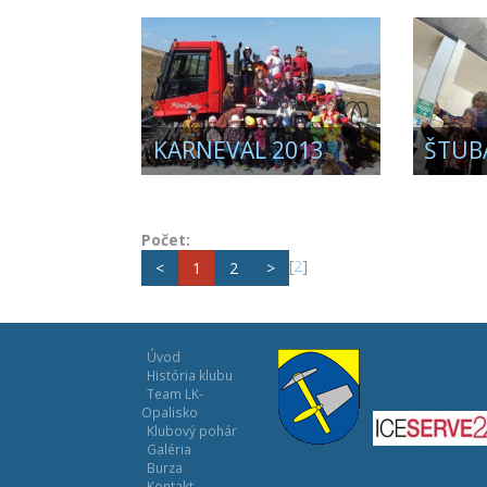
KARNEVAL 2013
ŠTUBA
Počet:
[
2
]
<
1
2
>
Úvod
História klubu
Team LK-
Opalisko
Klubový pohár
Galéria
Burza
Kontakt